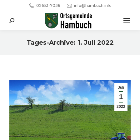
02653-7036
info@hambuch.info
Search:
Tages-Archive:
1. Juli 2022
Sie befinden sich hier:
Juli
1
2022