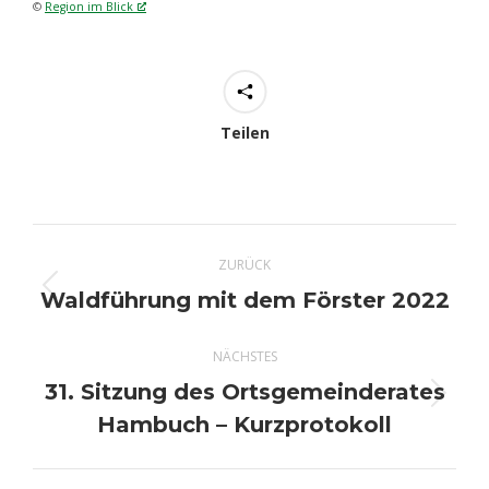
©
Region im Blick
Teilen
Kommentarnavigation
ZURÜCK
Waldführung mit dem Förster 2022
Vorheriger
Beitrag:
NÄCHSTES
31. Sitzung des Ortsgemeinderates
Nächster
Hambuch – Kurzprotokoll
Beitrag: