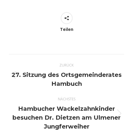
Teilen
Kommentarnavigation
ZURÜCK
27. Sitzung des Ortsgemeinderates
Vorheriger
Hambuch
Beitrag:
NÄCHSTES
Hambucher Wackelzahnkinder
besuchen Dr. Dietzen am Ulmener
Nächster
Beitrag:
Jungferweiher