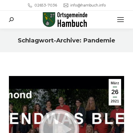
02653-7036
info@hambuch.info
Search:
Schlagwort-Archive:
Pandemie
Sie befinden sich hier:
März
26
2021