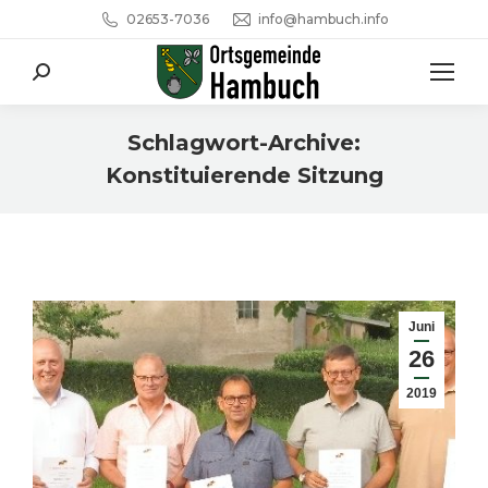
02653-7036
info@hambuch.info
Search:
Schlagwort-Archive:
Konstituierende Sitzung
Sie befinden sich hier:
Juni
26
2019