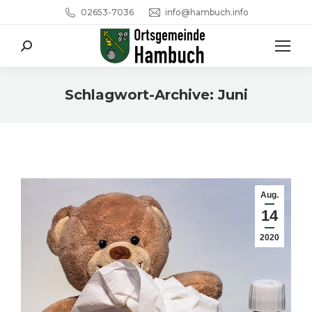
02653-7036
info@hambuch.info
Search:
Schlagwort-Archive:
Juni
Sie befinden sich hier:
Aug.
14
2020