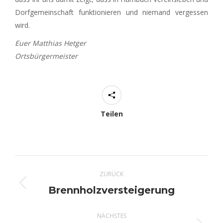
Dorfgemeinschaft funktionieren und niemand vergessen
wird.
Euer Matthias Hetger
Ortsbürgermeister
Teilen
Kommentarnavigation
ZURÜCK
Brennholzversteigerung
Vorheriger
Beitrag:
NÄCHSTES