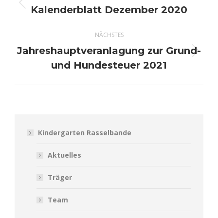
Kalenderblatt Dezember 2020
Vorheriger
Beitrag:
NÄCHSTES
Jahreshauptveranlagung zur Grund-
Nächster
und Hundesteuer 2021
Beitrag:
Kindergarten Rasselbande
Aktuelles
Träger
Team