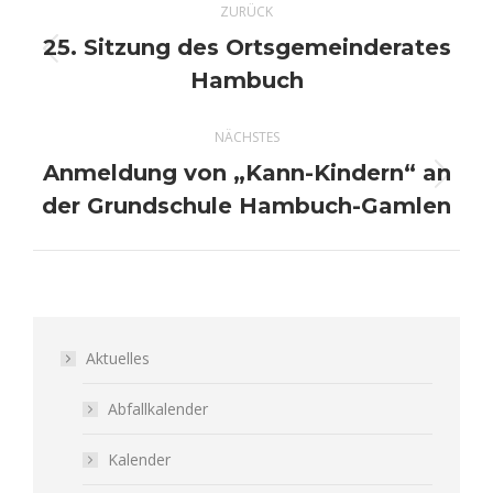
ZURÜCK
25. Sitzung des Ortsgemeinderates
Vorheriger
Hambuch
Beitrag:
NÄCHSTES
Anmeldung von „Kann-Kindern“ an
Nächster
der Grundschule Hambuch-Gamlen
Beitrag:
Aktuelles
Abfallkalender
Kalender