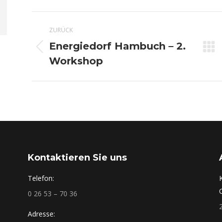
Kommentarnavigation
ZURÜCK
Energiedorf Hambuch – 2.
Vorheriger
Workshop
Beitrag:
Kontaktieren Sie uns
Telefon:
0 26 53 – 70 36
Adresse: