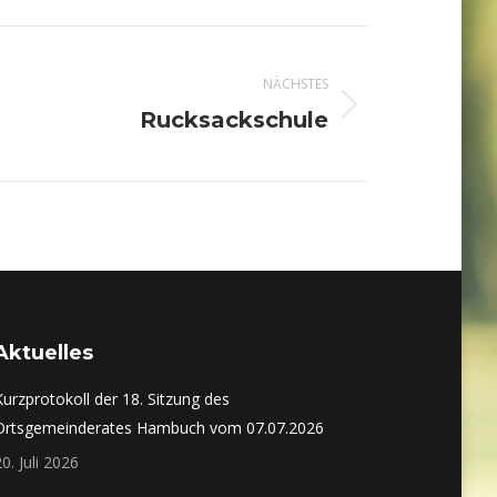
NÄCHSTES
Nächster
Rucksackschule
Beitrag:
Aktuelles
Kurzprotokoll der 18. Sitzung des
Ortsgemeinderates Hambuch vom 07.07.2026
20. Juli 2026