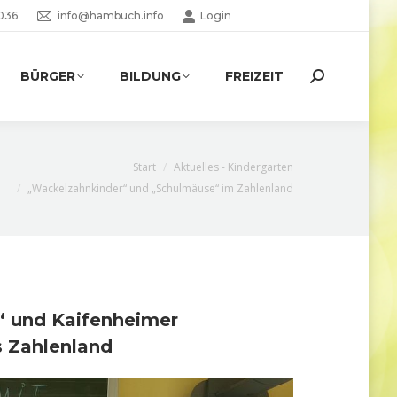
036
info@hambuch.info
Login
BÜRGER
BILDUNG
FREIZEIT
Search:
hier:
Start
Aktuelles - Kindergarten
„Wackelzahnkinder“ und „Schulmäuse“ im Zahlenland
 und Kaifenheimer
 Zahlenland