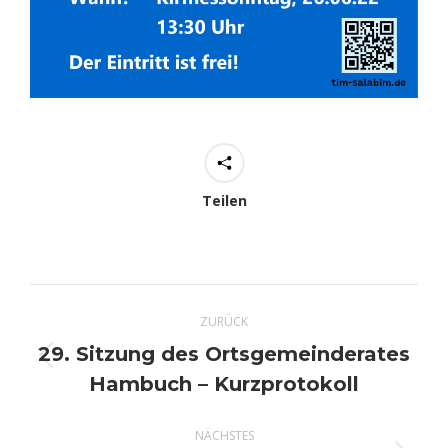
Teilen
Kommentarnavigation
ZURÜCK
29. Sitzung des Ortsgemeinderates
Vorheriger
Hambuch – Kurzprotokoll
Beitrag:
NÄCHSTES