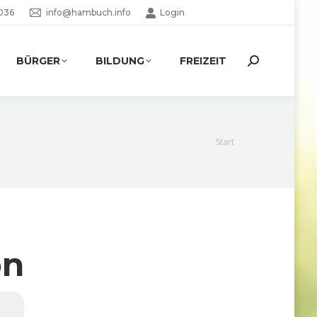
036
info@hambuch.info
Login
BÜRGER
BILDUNG
FREIZEIT
Search:
Sie befinden
Start
sich hier:
on