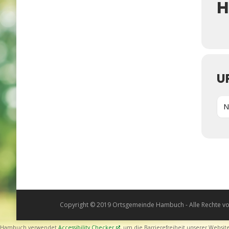
H
U
N
Copyright © 2019 Ortsgemeinde Hambuch - Alle Rechte vo
Hambuch verwendet
Accessibility Checker
, um die Barrierefreiheit unserer Websi