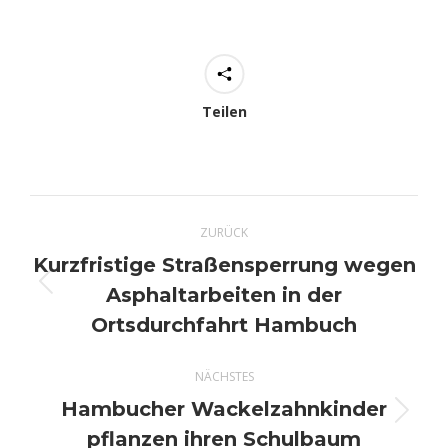
Teilen
Kommentarnavigation
ZURÜCK
Kurzfristige Straßensperrung wegen
Asphaltarbeiten in der
Vorheriger
Beitrag:
Ortsdurchfahrt Hambuch
NÄCHSTES
Hambucher Wackelzahnkinder
Nächster
pflanzen ihren Schulbaum
Beitrag: