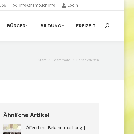
036
info@hambuch.info
Login
BÜRGER
BILDUNG
FREIZEIT
Search:
Sie befinden sich hier:
Start
Teammate
BerndWiesen
Ähnliche Artikel
Öffentliche Bekanntmachung |