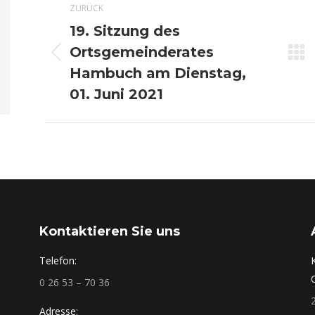
ZURÜCK
19. Sitzung des
Ortsgemeinderates
Vorheriger
Hambuch am Dienstag,
Beitrag:
01. Juni 2021
Kontaktieren Sie uns
Telefon:
0 26 53 – 70 36
Adresse: