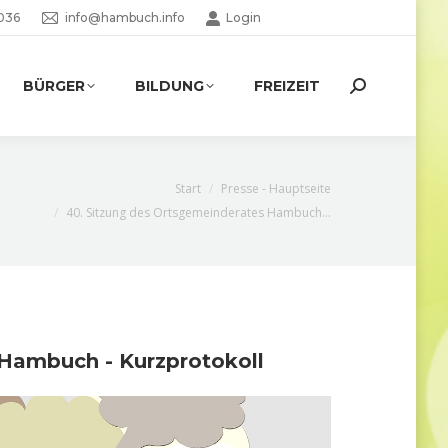
036
info@hambuch.info
Login
BÜRGER
BILDUNG
FREIZEIT
Search:
nden sich hier:
Start
Presse - Hauptseite
40. Sitzung des Ortsgemeinderates Hambuch…
 Hambuch - Kurzprotokoll