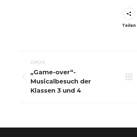
Teilen
Kommentarnavigation
ZURÜCK
„Game-over“-
Vorheriger
Musicalbesuch der
Beitrag:
Klassen 3 und 4