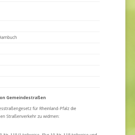
 Hambuch
von Gemeindestraßen
straßengesetz für Rheinland-Pfalz die
hen Straßenverkehr zu widmen:
 10 Nr. 115/1 teilweise, Flur 10 Nr. 118 teilweise und